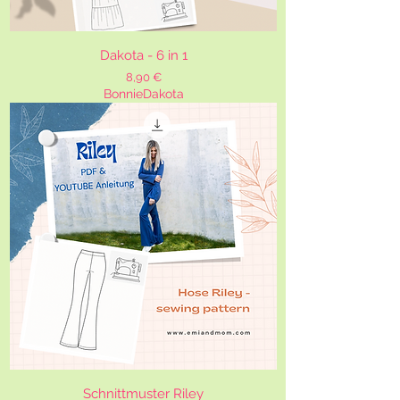
Dakota - 6 in 1
Preis
8,90 €
BonnieDakota
Schnittmuster Riley