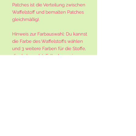
Patches ist die Verteilung zwischen
Waffelstoff und bemalten Patches
gleichmäßig).
Hinweis zur Farbauswahl: Du kannst
die Farbe des Waffelstoffs wählen
und 3 weitere Farben für die Stoffe,
die du bemalst. Falls du weniger
Farben möchtest, wähle zum
Beispiel bei Farbe Nr.2 und Nr.3
einfach die selbe Farbe aus.
Hinweis Bemalung: Die Stifte
müssen selbst gekauft werden. Hier
gibt es eine große Auswahl z. B. bei
Amazon. Achtet beim Bemalen der
Patches darauf dass sie später
zusammengenäht werden. Dadurch
wird ein Teil des Randes verdeckt.