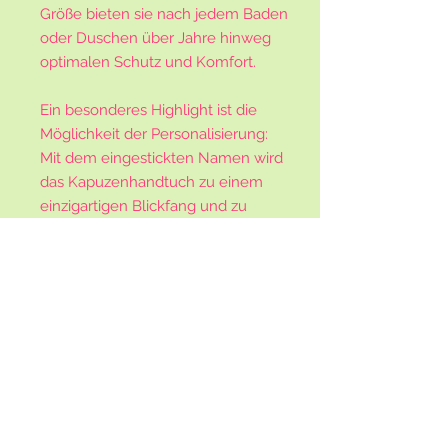
Größe bieten sie nach jedem Baden
oder Duschen über Jahre hinweg
optimalen Schutz und Komfort.
Ein besonderes Highlight ist die
Möglichkeit der Personalisierung:
Mit dem eingestickten Namen wird
das Kapuzenhandtuch zu einem
einzigartigen Blickfang und zu
einem ganz besonderen Geschenk,
welches sich perfekt für besondere
Anlässe wie zum Beispiel zur
Geburt oder zur Taufe eignet.
Wähle deine bevorzugte Farbe aus
und gib den Namen an, der auf das
Handtuch gestickt werden soll.
Füge als zusätzliche Notiz das
gewünschte Design für die Kapuze