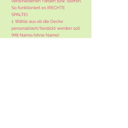
verschiedenen Farben bzw. Stoffen.
So funktioniert es (RECHTE
SPALTE):
1. Wähle aus ob die Decke
personalisiert/bestickt werden soll
(Mit Name/ohne Name)
2. Wähle die Farbe des
gewünschten Waffelstoffs aus
3. Wähle die Farbe des
gewünschten Baumwollstoffs
(uni/einfarbig)
4. Schreibe in die Zeile darunter ggf.
den Namen, der auf die Decke soll.
5. Schreibe in die letzte Zeile: 1x
den ausgewählten Designstoff (z.B.
"M4"), und 1x den ausgewählten
schlichten Baumwollstoff (z.B. "S7).
(Eine genauere Übersicht der Stoffe
findest du unter dem Menüpunkt