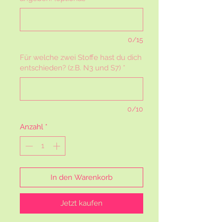
0/15
Für welche zwei Stoffe hast du dich
entschieden? (z.B. N3 und S7)
*
0/10
Anzahl
*
In den Warenkorb
Jetzt kaufen