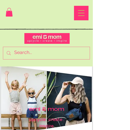
emi & mom
upcycle . create .
inspire